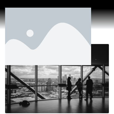
A nice post
Home
News
A nice post
Posted on
May 24, 2012
By
jchurch
In
News