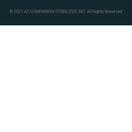
© 2021 AC COMPANION STABILIZER, INC. All Rights Reserved.