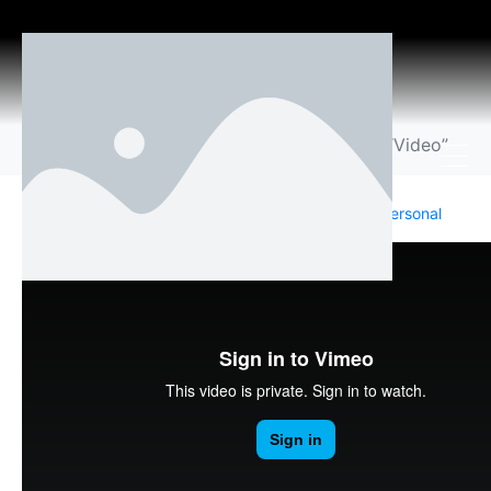
Entry with Post
Format “Video”
Home
Personal
Entry with Post Format “Video”
Posted on
December 24, 2013
By
jchurch
In
Personal